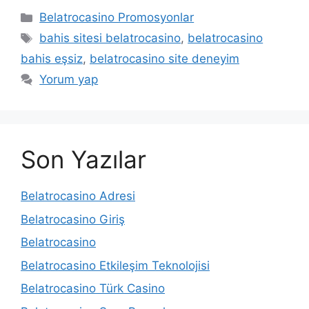
Kategoriler
Belatrocasino Promosyonlar
Etiketler
bahis sitesi belatrocasino
,
belatrocasino
bahis eşsiz
,
belatrocasino site deneyim
Yorum yap
Son Yazılar
Belatrocasino Adresi
Belatrocasino Giriş
Belatrocasino
Belatrocasino Etkileşim Teknolojisi
Belatrocasino Türk Casino