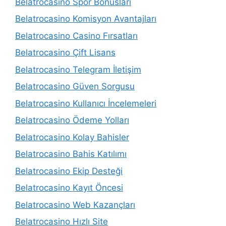
Belatrocasino Spor Bonusları
Belatrocasino Komisyon Avantajları
Belatrocasino Casino Fırsatları
Belatrocasino Çift Lisans
Belatrocasino Telegram İletişim
Belatrocasino Güven Sorgusu
Belatrocasino Kullanıcı İncelemeleri
Belatrocasino Ödeme Yolları
Belatrocasino Kolay Bahisler
Belatrocasino Bahis Katılımı
Belatrocasino Ekip Desteği
Belatrocasino Kayıt Öncesi
Belatrocasino Web Kazançları
Belatrocasino Hızlı Site