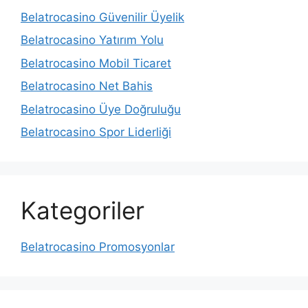
Belatrocasino Güvenilir Üyelik
Belatrocasino Yatırım Yolu
Belatrocasino Mobil Ticaret
Belatrocasino Net Bahis
Belatrocasino Üye Doğruluğu
Belatrocasino Spor Liderliği
Kategoriler
Belatrocasino Promosyonlar