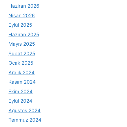
Haziran 2026
Nisan 2026
Eylül 2025
Haziran 2025
Mayıs 2025
Şubat 2025
Ocak 2025
Aralık 2024
Kasım 2024
Ekim 2024
Eylül 2024
Ağustos 2024
Temmuz 2024