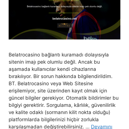
Belatrocasino bağlantı kuramadı dolayısıyla
sitenin imajı pek olumlu değil. Ancak bu
aşamada kullanıcılar kendi cihazlarına
bırakılıyor. Bir sorun hakkında bilgilendirildim.
BT. Belatrocasino veya Web Sitesine
erişilemiyor, site üzerinden kayıt olmak için
güncel bilgiler gerekiyor. Otomatik bildirimler bu
bilgiyi gerektirir. Sorgulama, kârlılık, güvenilirlik
ve kalite odaklı (sormanın kilit nokta olduğu)
platformlarda bilgilerinizi hiçbir zorlukla
karşılaşmadan değiştirebilirsiniz. …
Devamını