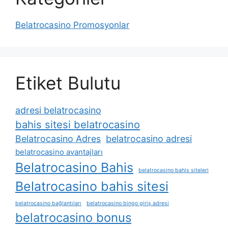
Belatrocasino Promosyonlar
Etiket Bulutu
adresi belatrocasino
bahis sitesi belatrocasino
Belatrocasino Adres
belatrocasino adresi
belatrocasino avantajları
Belatrocasino Bahis
belatrocasino bahis siteleri
Belatrocasino bahis sitesi
belatrocasino bağlantıları
belatrocasino bingo giriş adresi
belatrocasino bonus