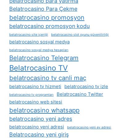
belatrocasino para yatirma
Belatrocasino Para Çekme
belatrocasino promosyon
belatrocasino promosyon kodu
belatrocasino site i̇çeriği
belatrocasino slot oyunu güvenilirliği
belatrocasino sosyal medya
belatrocasino sosyal medya hesapları
Belatrocasino Telegram
Belatrocasino TV
belatrocasino tv canli maç
belatrocasino tv hizmeti
belatrocasino tv izle
Belatrocasino Twitter
belatrocasino tv programları
belatrocasino web sitesi
belatrocasino whatsapp
belatrocasino yeni adres
belatrocasino yeni adresi
belatrocasino yeni ev adresi
Belatrocasino yeni giriş