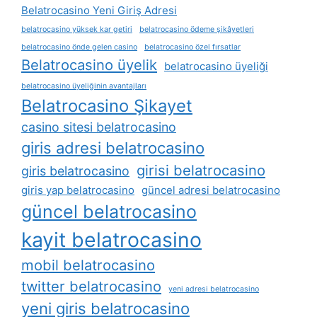
Belatrocasino Yeni Giriş Adresi
belatrocasino yüksek kar getiri
belatrocasino ödeme şikâyetleri
belatrocasino önde gelen casino
belatrocasino özel fırsatlar
Belatrocasino üyelik
belatrocasino üyeliği
belatrocasino üyeliğinin avantajları
Belatrocasino Şikayet
casino sitesi belatrocasino
giris adresi belatrocasino
girisi belatrocasino
giris belatrocasino
giris yap belatrocasino
güncel adresi belatrocasino
güncel belatrocasino
kayit belatrocasino
mobil belatrocasino
twitter belatrocasino
yeni adresi belatrocasino
yeni giris belatrocasino