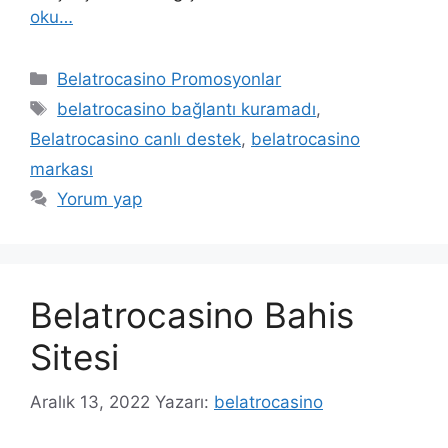
oku…
Kategoriler
Belatrocasino Promosyonlar
Etiketler
belatrocasino bağlantı kuramadı
,
Belatrocasino canlı destek
,
belatrocasino
markası
Yorum yap
Belatrocasino Bahis
Sitesi
Aralık 13, 2022
Yazarı:
belatrocasino