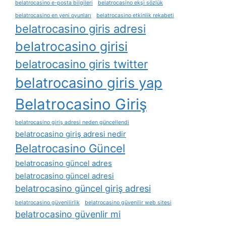
belatrocasino e-posta bilgileri
belatrocasino ekşi sözlük
belatrocasino en yeni oyunları
belatrocasino etkinlik rekabeti
belatrocasino giris adresi
belatrocasino girisi
belatrocasino giris twitter
belatrocasino giris yap
Belatrocasino Giriş
belatrocasino giriş adresi neden güncellendi
belatrocasino giriş adresi nedir
Belatrocasino Güncel
belatrocasino güncel adres
belatrocasino güncel adresi
belatrocasino güncel giriş adresi
belatrocasino güvenilirlik
belatrocasino güvenilir web sitesi
belatrocasino güvenlir mi