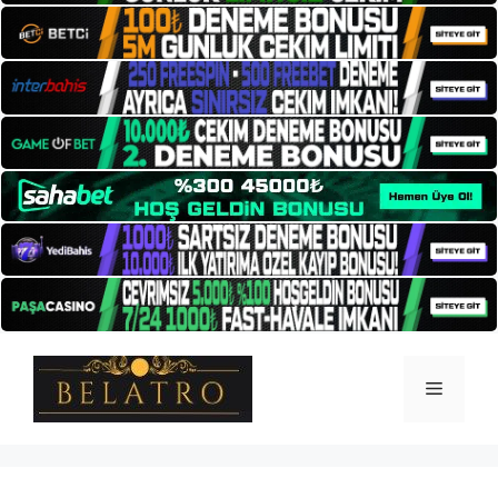
İçeriğe
atla
Menü