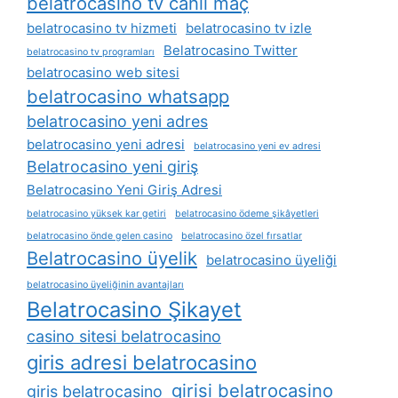
belatrocasino tv canli maç
belatrocasino tv hizmeti
belatrocasino tv izle
Belatrocasino Twitter
belatrocasino tv programları
belatrocasino web sitesi
belatrocasino whatsapp
belatrocasino yeni adres
belatrocasino yeni adresi
belatrocasino yeni ev adresi
Belatrocasino yeni giriş
Belatrocasino Yeni Giriş Adresi
belatrocasino yüksek kar getiri
belatrocasino ödeme şikâyetleri
belatrocasino önde gelen casino
belatrocasino özel fırsatlar
Belatrocasino üyelik
belatrocasino üyeliği
belatrocasino üyeliğinin avantajları
Belatrocasino Şikayet
casino sitesi belatrocasino
giris adresi belatrocasino
girisi belatrocasino
giris belatrocasino