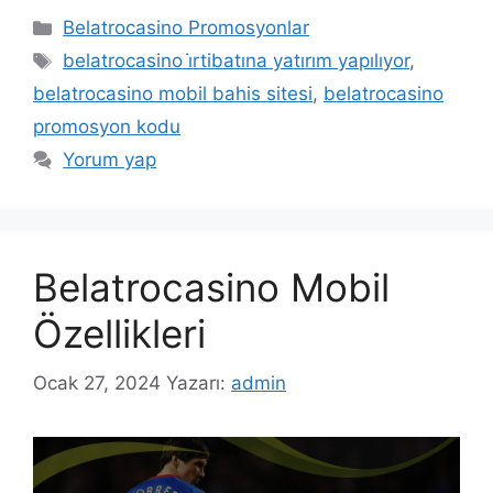
Kategoriler
Belatrocasino Promosyonlar
Etiketler
belatrocasino i̇rtibatına yatırım yapılıyor
,
belatrocasino mobil bahis sitesi
,
belatrocasino
promosyon kodu
Yorum yap
Belatrocasino Mobil
Özellikleri
Ocak 27, 2024
Yazarı:
admin