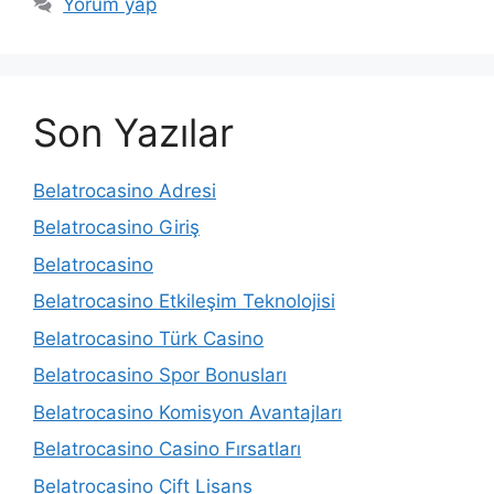
Yorum yap
Son Yazılar
Belatrocasino Adresi
Belatrocasino Giriş
Belatrocasino
Belatrocasino Etkileşim Teknolojisi
Belatrocasino Türk Casino
Belatrocasino Spor Bonusları
Belatrocasino Komisyon Avantajları
Belatrocasino Casino Fırsatları
Belatrocasino Çift Lisans