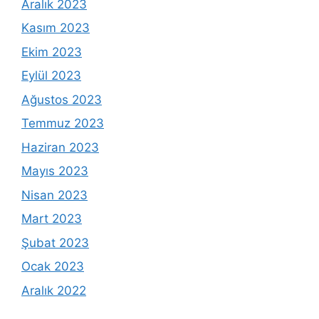
Aralık 2023
Kasım 2023
Ekim 2023
Eylül 2023
Ağustos 2023
Temmuz 2023
Haziran 2023
Mayıs 2023
Nisan 2023
Mart 2023
Şubat 2023
Ocak 2023
Aralık 2022