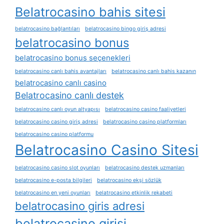
Belatrocasino bahis sitesi
belatrocasino bağlantıları
belatrocasino bingo giriş adresi
belatrocasino bonus
belatrocasino bonus seçenekleri
belatrocasino canlı bahis avantajları
belatrocasino canlı bahis kazanın
belatrocasino canlı casino
Belatrocasino canlı destek
belatrocasino canlı oyun altyapısı
belatrocasino casino faaliyetleri
belatrocasino casino giriş adresi
belatrocasino casino platformları
belatrocasino casino platformu
Belatrocasino Casino Sitesi
belatrocasino casino slot oyunları
belatrocasino destek uzmanları
belatrocasino e-posta bilgileri
belatrocasino ekşi sözlük
belatrocasino en yeni oyunları
belatrocasino etkinlik rekabeti
belatrocasino giris adresi
belatrocasino girisi