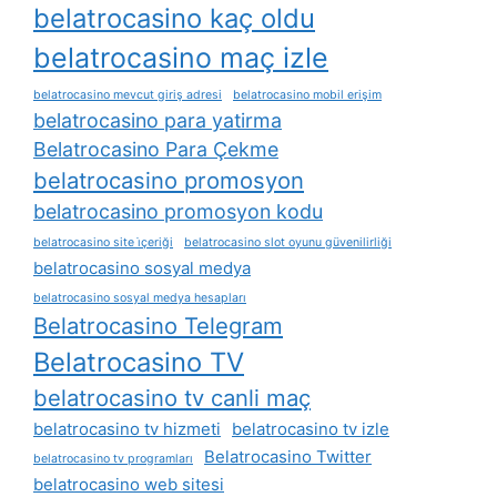
belatrocasino kaç oldu
belatrocasino maç izle
belatrocasino mevcut giriş adresi
belatrocasino mobil erişim
belatrocasino para yatirma
Belatrocasino Para Çekme
belatrocasino promosyon
belatrocasino promosyon kodu
belatrocasino site i̇çeriği
belatrocasino slot oyunu güvenilirliği
belatrocasino sosyal medya
belatrocasino sosyal medya hesapları
Belatrocasino Telegram
Belatrocasino TV
belatrocasino tv canli maç
belatrocasino tv hizmeti
belatrocasino tv izle
Belatrocasino Twitter
belatrocasino tv programları
belatrocasino web sitesi