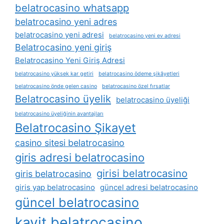
belatrocasino whatsapp
belatrocasino yeni adres
belatrocasino yeni adresi
belatrocasino yeni ev adresi
Belatrocasino yeni giriş
Belatrocasino Yeni Giriş Adresi
belatrocasino yüksek kar getiri
belatrocasino ödeme şikâyetleri
belatrocasino önde gelen casino
belatrocasino özel fırsatlar
Belatrocasino üyelik
belatrocasino üyeliği
belatrocasino üyeliğinin avantajları
Belatrocasino Şikayet
casino sitesi belatrocasino
giris adresi belatrocasino
girisi belatrocasino
giris belatrocasino
giris yap belatrocasino
güncel adresi belatrocasino
güncel belatrocasino
kayit belatrocasino