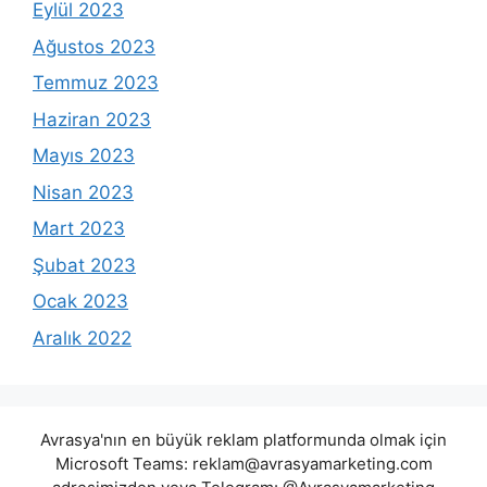
Eylül 2023
Ağustos 2023
Temmuz 2023
Haziran 2023
Mayıs 2023
Nisan 2023
Mart 2023
Şubat 2023
Ocak 2023
Aralık 2022
Avrasya'nın en büyük reklam platformunda olmak için
Microsoft Teams:
reklam@avrasyamarketing.com