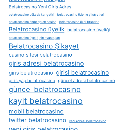
Belatrocasino Yeni Giriş Adresi
belatrocasino yüksek kar getiri
belatrocasino ödeme şikâyetleri
belatrocasino önde gelen casino
belatrocasino özel fırsatlar
Belatrocasino üyelik
belatrocasino üyeliği
belatrocasino üyeliğinin avantajları
Belatrocasino Şikayet
casino sitesi belatrocasino
giris adresi belatrocasino
girisi belatrocasino
giris belatrocasino
giris yap belatrocasino
güncel adresi belatrocasino
güncel belatrocasino
kayit belatrocasino
mobil belatrocasino
twitter belatrocasino
yeni adresi belatrocasino
yeni giris belatrocasino