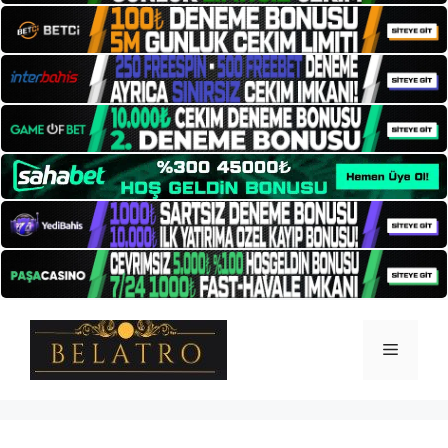
İçeriğe
atla
Menü