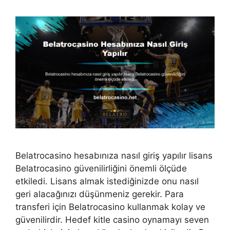
Belatrocasino hesabınıza nasıl giriş yapılır lisans
Belatrocasino güvenilirliğini önemli ölçüde
etkiledi. Lisans almak istediğinizde onu nasıl
geri alacağınızı düşünmeniz gerekir. Para
transferi için Belatrocasino kullanmak kolay ve
güvenilirdir. Hedef kitle casino oynamayı seven