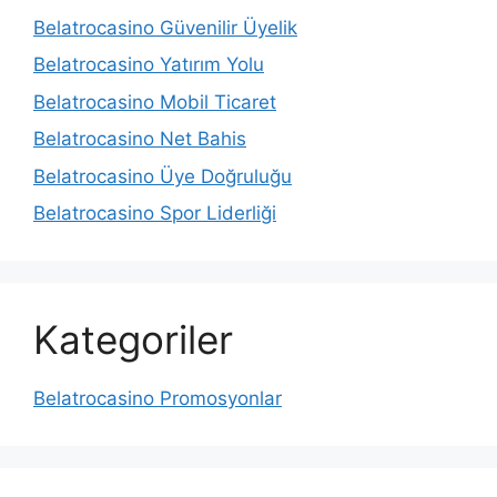
Belatrocasino Güvenilir Üyelik
Belatrocasino Yatırım Yolu
Belatrocasino Mobil Ticaret
Belatrocasino Net Bahis
Belatrocasino Üye Doğruluğu
Belatrocasino Spor Liderliği
Kategoriler
Belatrocasino Promosyonlar