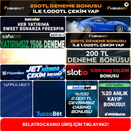
×
BELATROCASINO GİRİŞ İÇİN TIKLAYINIZ!