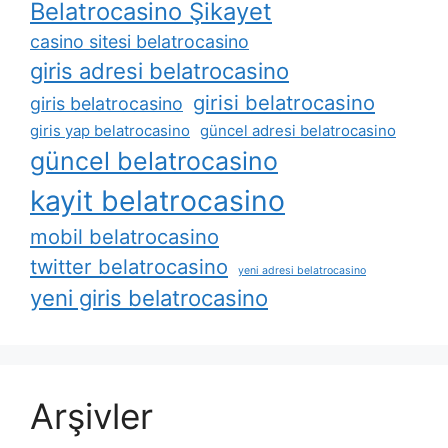
Belatrocasino Şikayet
casino sitesi belatrocasino
giris adresi belatrocasino
girisi belatrocasino
giris belatrocasino
giris yap belatrocasino
güncel adresi belatrocasino
güncel belatrocasino
kayit belatrocasino
mobil belatrocasino
twitter belatrocasino
yeni adresi belatrocasino
yeni giris belatrocasino
Arşivler