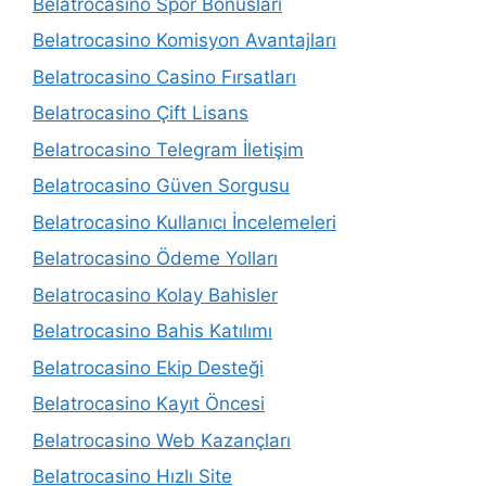
Belatrocasino Spor Bonusları
Belatrocasino Komisyon Avantajları
Belatrocasino Casino Fırsatları
Belatrocasino Çift Lisans
Belatrocasino Telegram İletişim
Belatrocasino Güven Sorgusu
Belatrocasino Kullanıcı İncelemeleri
Belatrocasino Ödeme Yolları
Belatrocasino Kolay Bahisler
Belatrocasino Bahis Katılımı
Belatrocasino Ekip Desteği
Belatrocasino Kayıt Öncesi
Belatrocasino Web Kazançları
Belatrocasino Hızlı Site