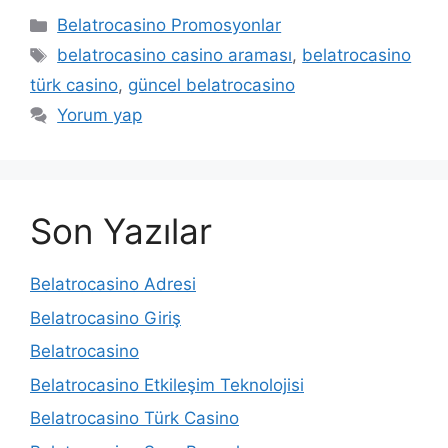
Kategoriler
Belatrocasino Promosyonlar
Etiketler
belatrocasino casino araması
,
belatrocasino
türk casino
,
güncel belatrocasino
Yorum yap
Son Yazılar
Belatrocasino Adresi
Belatrocasino Giriş
Belatrocasino
Belatrocasino Etkileşim Teknolojisi
Belatrocasino Türk Casino