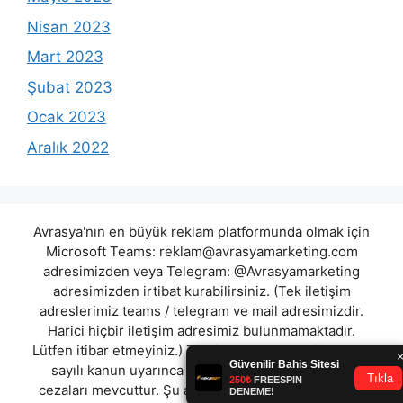
Nisan 2023
Mart 2023
Şubat 2023
Ocak 2023
Aralık 2022
Avrasya'nın en büyük reklam platformunda olmak için
Microsoft Teams:
reklam@avrasyamarketing.com
adresimizden veya Telegram: @Avrasyamarketing
adresimizden irtibat kurabilirsiniz. (Tek iletişim
adreslerimiz teams / telegram ve mail adresimizdir.
Harici hiçbir iletişim adresimiz bulunmamaktadır.
Lütfen itibar etmeyiniz.) Türkiye yasalarına göre 7258
sayılı kanun uyarınca yasa dışı bahis oynamanın
cezaları mevcuttur. Şu an bulunduğunuz site hiç bir