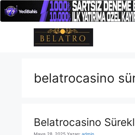
İçeriğe
atla
belatrocasino sü
Belatrocasino Sürekl
Mayıs 28, 2025
Yazarı:
admin