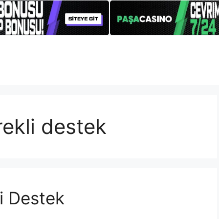
rekli destek
i Destek