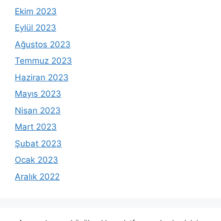
Ekim 2023
Eylül 2023
Ağustos 2023
Temmuz 2023
Haziran 2023
Mayıs 2023
Nisan 2023
Mart 2023
Şubat 2023
Ocak 2023
Aralık 2022