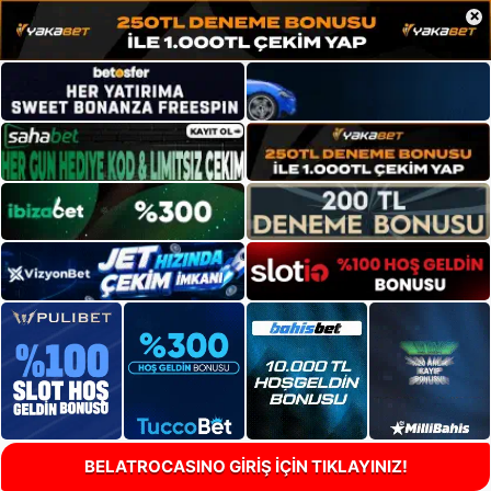
×
BELATROCASINO GİRİŞ İÇİN TIKLAYINIZ!