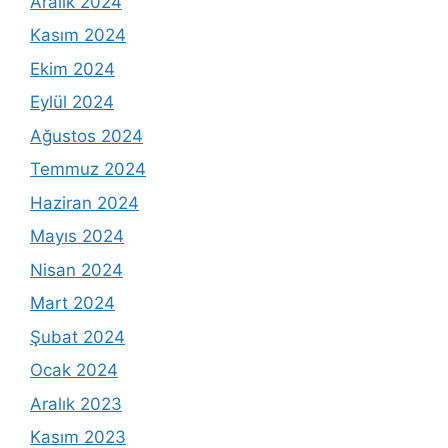
Aralık 2024
Kasım 2024
Ekim 2024
Eylül 2024
Ağustos 2024
Temmuz 2024
Haziran 2024
Mayıs 2024
Nisan 2024
Mart 2024
Şubat 2024
Ocak 2024
Aralık 2023
Kasım 2023