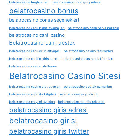
belatrocasino bağlantıları
belatrocasino bingo giriş adresi
belatrocasino bonus
belatrocasino bonus seçenekleri
belatrocasino canlı bahis avantajları
belatrocasino canlı bahis kazanın
belatrocasino canlı casino
Belatrocasino canlı destek
belatrocasino canlı oyun altyapısı
belatrocasino casino faaliyetleri
belatrocasino casino giriş adresi
belatrocasino casino platformları
belatrocasino casino platformu
Belatrocasino Casino Sitesi
belatrocasino casino slot oyunları
belatrocasino destek uzmanları
belatrocasino e-posta bilgileri
belatrocasino ekşi sözlük
belatrocasino en yeni oyunları
belatrocasino etkinlik rekabeti
belatrocasino giris adresi
belatrocasino girisi
belatrocasino giris twitter