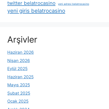
twitter belatrocasino
yeni adresi belatrocasino
yeni giris belatrocasino
Arşivler
Haziran 2026
Nisan 2026
Eylül 2025
Haziran 2025
Mayıs 2025
Şubat 2025
Ocak 2025