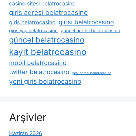
casino sitesi belatrocasino
giris adresi belatrocasino
girisi belatrocasino
giris belatrocasino
giris yap belatrocasino
güncel adresi belatrocasino
güncel belatrocasino
kayit belatrocasino
mobil belatrocasino
twitter belatrocasino
yeni adresi belatrocasino
yeni giris belatrocasino
Arşivler
Haziran 2026