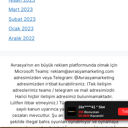
Mart 2023
Şubat 2023
Ocak 2023
Aralık 2022
Avrasya'nın en büyük reklam platformunda olmak için
Microsoft Teams:
reklam@avrasyamarketing.com
adresimizden veya Telegram: @Avrasyamarketing
adresimizden irtibat kurabilirsiniz. (Tek iletişim
adreslerimiz teams / telegram ve mail adresimizdir.
Harici hiçbir iletişim adresimiz bulunmamaktadır.
Lütfen itibar etmeyiniz.) Türkiye yasalarına göre 7258
sayılı kanun uyarınca yasa dışı bahis oynamanın
cezaları mevcuttur. Şu an bulunduğunuz site hiç bir
şekilde illegal bahis oyunları oynatmıyor ve oynamaya
aracı olmuyordur.
ilelebet
|
pasacasinoo
|
betoksit
|