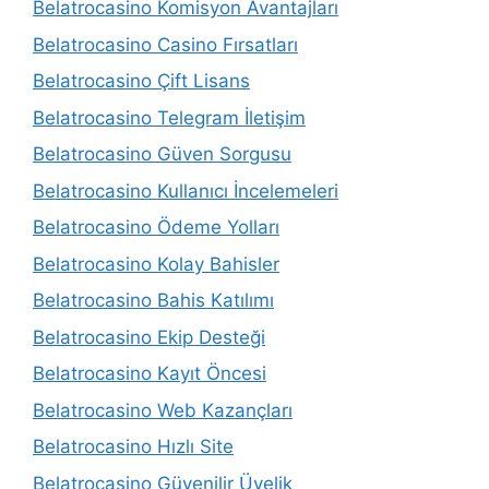
Belatrocasino Komisyon Avantajları
Belatrocasino Casino Fırsatları
Belatrocasino Çift Lisans
Belatrocasino Telegram İletişim
Belatrocasino Güven Sorgusu
Belatrocasino Kullanıcı İncelemeleri
Belatrocasino Ödeme Yolları
Belatrocasino Kolay Bahisler
Belatrocasino Bahis Katılımı
Belatrocasino Ekip Desteği
Belatrocasino Kayıt Öncesi
Belatrocasino Web Kazançları
Belatrocasino Hızlı Site
Belatrocasino Güvenilir Üyelik