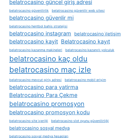
belatrocasino güncel giriş adresi
belatrocasino güvenilirlik
belatrocasino güvenilir web sitesi
belatrocasino güvenlir mi
belatrocasino hentbol bahis stratejisi
belatrocasino instagram
belatrocasino i̇letişim
belatrocasino kayit
Belatrocasino kayıt
belatrocasino kazanma makineleri
belatrocasino kazançlı yolculuk
belatrocasino kaç oldu
belatrocasino maç izle
belatrocasino mevcut giriş adresi
belatrocasino mobil erişim
belatrocasino para yatirma
Belatrocasino Para Çekme
belatrocasino promosyon
belatrocasino promosyon kodu
belatrocasino site i̇çeriği
belatrocasino slot oyunu güvenilirliği
belatrocasino sosyal medya
belatrocasino sosyal medya hesapları