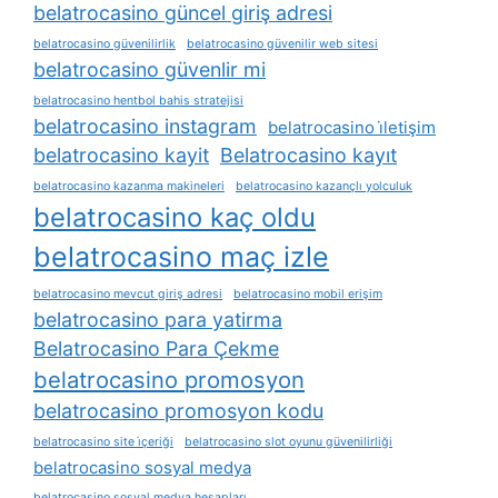
belatrocasino güncel giriş adresi
belatrocasino güvenilirlik
belatrocasino güvenilir web sitesi
belatrocasino güvenlir mi
belatrocasino hentbol bahis stratejisi
belatrocasino instagram
belatrocasino i̇letişim
belatrocasino kayit
Belatrocasino kayıt
belatrocasino kazanma makineleri
belatrocasino kazançlı yolculuk
belatrocasino kaç oldu
belatrocasino maç izle
belatrocasino mevcut giriş adresi
belatrocasino mobil erişim
belatrocasino para yatirma
Belatrocasino Para Çekme
belatrocasino promosyon
belatrocasino promosyon kodu
belatrocasino site i̇çeriği
belatrocasino slot oyunu güvenilirliği
belatrocasino sosyal medya
belatrocasino sosyal medya hesapları