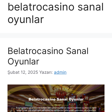
belatrocasino sanal
oyunlar
Belatrocasino Sanal
Oyunlar
Şubat 12, 2025
Yazarı:
admin