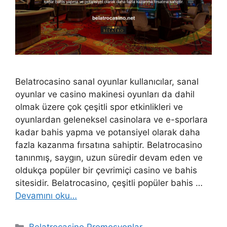
Belatrocasino sanal oyunlar kullanıcılar, sanal
oyunlar ve casino makinesi oyunları da dahil
olmak üzere çok çeşitli spor etkinlikleri ve
oyunlardan geleneksel casinolara ve e-sporlara
kadar bahis yapma ve potansiyel olarak daha
fazla kazanma fırsatına sahiptir. Belatrocasino
tanınmış, saygın, uzun süredir devam eden ve
oldukça popüler bir çevrimiçi casino ve bahis
sitesidir. Belatrocasino, çeşitli popüler bahis …
Devamını oku…
Kategoriler