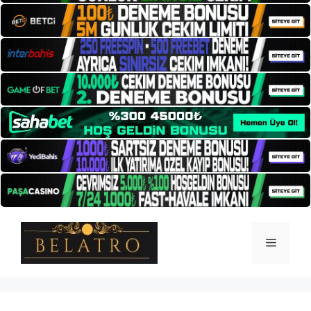
İçeriğe
atla
Menü