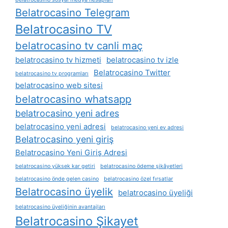
Belatrocasino Telegram
Belatrocasino TV
belatrocasino tv canli maç
belatrocasino tv hizmeti
belatrocasino tv izle
Belatrocasino Twitter
belatrocasino tv programları
belatrocasino web sitesi
belatrocasino whatsapp
belatrocasino yeni adres
belatrocasino yeni adresi
belatrocasino yeni ev adresi
Belatrocasino yeni giriş
Belatrocasino Yeni Giriş Adresi
belatrocasino yüksek kar getiri
belatrocasino ödeme şikâyetleri
belatrocasino önde gelen casino
belatrocasino özel fırsatlar
Belatrocasino üyelik
belatrocasino üyeliği
belatrocasino üyeliğinin avantajları
Belatrocasino Şikayet