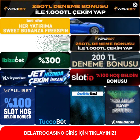
×
BELATROCASINO GİRİŞ İÇİN TIKLAYINIZ!