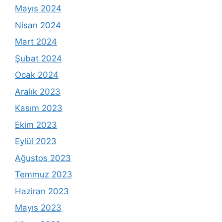
Mayıs 2024
Nisan 2024
Mart 2024
Şubat 2024
Ocak 2024
Aralık 2023
Kasım 2023
Ekim 2023
Eylül 2023
Ağustos 2023
Temmuz 2023
Haziran 2023
Mayıs 2023