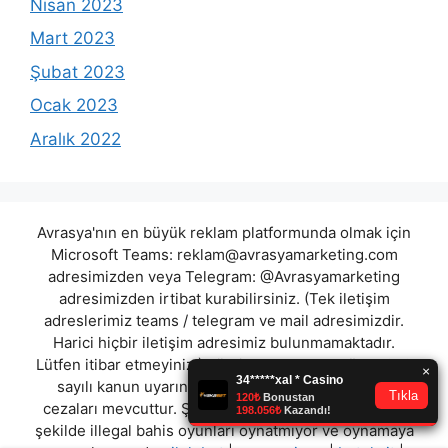
Nisan 2023
Mart 2023
Şubat 2023
Ocak 2023
Aralık 2022
Avrasya'nın en büyük reklam platformunda olmak için
Microsoft Teams:
reklam@avrasyamarketing.com
adresimizden veya Telegram: @Avrasyamarketing
adresimizden irtibat kurabilirsiniz. (Tek iletişim
adreslerimiz teams / telegram ve mail adresimizdir.
Harici hiçbir iletişim adresimiz bulunmamaktadır.
Lütfen itibar etmeyiniz.) Türkiye yasalarına göre 7258
sayılı kanun uyarınca yasa dışı bahis oynamanın
cezaları mevcuttur. Şu an bulunduğunuz site hiç bir
şekilde illegal bahis oyunları oynatmıyor ve oynamaya