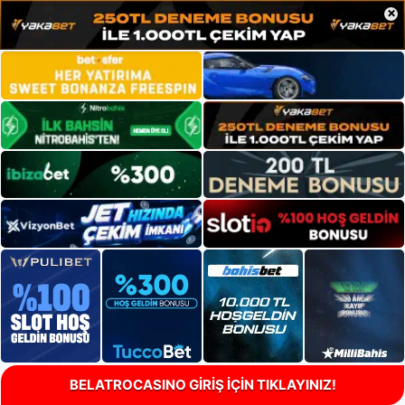
×
BELATROCASINO GİRİŞ İÇİN TIKLAYINIZ!