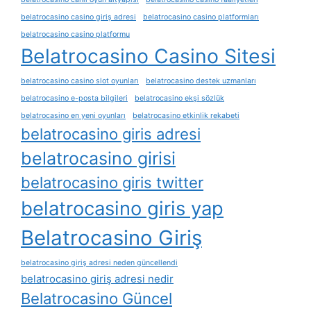
belatrocasino casino giriş adresi
belatrocasino casino platformları
belatrocasino casino platformu
Belatrocasino Casino Sitesi
belatrocasino casino slot oyunları
belatrocasino destek uzmanları
belatrocasino e-posta bilgileri
belatrocasino ekşi sözlük
belatrocasino en yeni oyunları
belatrocasino etkinlik rekabeti
belatrocasino giris adresi
belatrocasino girisi
belatrocasino giris twitter
belatrocasino giris yap
Belatrocasino Giriş
belatrocasino giriş adresi neden güncellendi
belatrocasino giriş adresi nedir
Belatrocasino Güncel