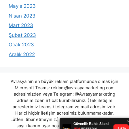
Mayıs 2023
Nisan 2023
Mart 2023
Şubat 2023
Ocak 2023
Aralık 2022
Avrasya'nın en büyük reklam platformunda olmak için
Microsoft Teams:
reklam@avrasyamarketing.com
adresimizden veya Telegram: @Avrasyamarketing
adresimizden irtibat kurabilirsiniz. (Tek iletişim
adreslerimiz teams / telegram ve mail adresimizdir.
Harici hiçbir iletişim adresimiz bulunmamaktadır.
Lütfen itibar etmeyiniz.) Türkiye yasalarına göre 7258
sayılı kanun uyarınca yasa dışı bahis oynamanın