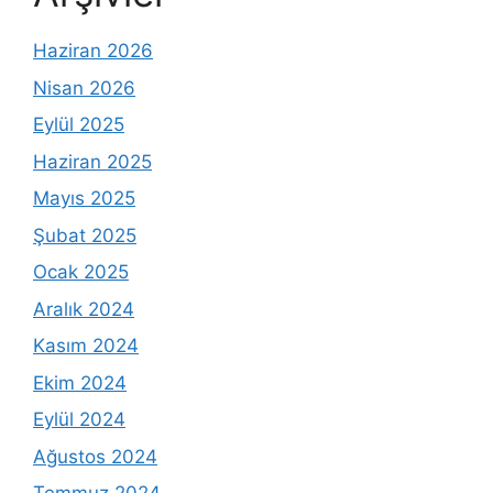
Haziran 2026
Nisan 2026
Eylül 2025
Haziran 2025
Mayıs 2025
Şubat 2025
Ocak 2025
Aralık 2024
Kasım 2024
Ekim 2024
Eylül 2024
Ağustos 2024