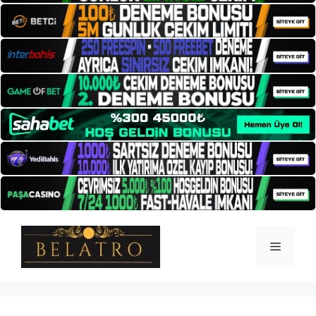
İçeriğe
atla
Menü