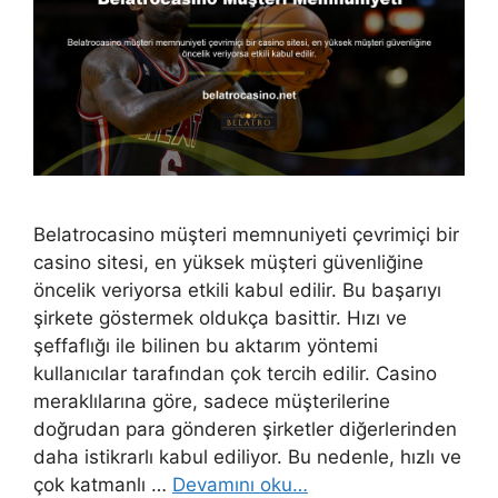
Belatrocasino müşteri memnuniyeti çevrimiçi bir
casino sitesi, en yüksek müşteri güvenliğine
öncelik veriyorsa etkili kabul edilir. Bu başarıyı
şirkete göstermek oldukça basittir. Hızı ve
şeffaflığı ile bilinen bu aktarım yöntemi
kullanıcılar tarafından çok tercih edilir. Casino
meraklılarına göre, sadece müşterilerine
doğrudan para gönderen şirketler diğerlerinden
daha istikrarlı kabul ediliyor. Bu nedenle, hızlı ve
çok katmanlı …
Devamını oku…