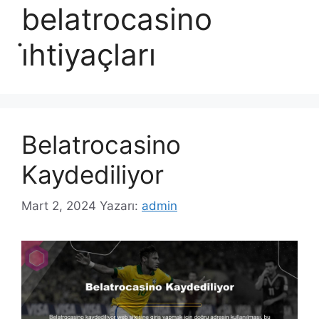
belatrocasino
i̇htiyaçları
Belatrocasino
Kaydediliyor
Mart 2, 2024
Yazarı:
admin