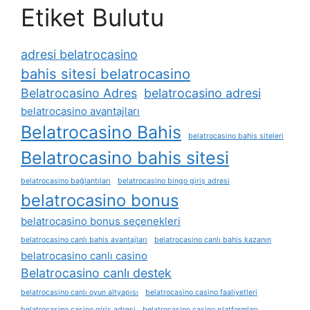
Etiket Bulutu
adresi belatrocasino
bahis sitesi belatrocasino
Belatrocasino Adres
belatrocasino adresi
belatrocasino avantajları
Belatrocasino Bahis
belatrocasino bahis siteleri
Belatrocasino bahis sitesi
belatrocasino bağlantıları
belatrocasino bingo giriş adresi
belatrocasino bonus
belatrocasino bonus seçenekleri
belatrocasino canlı bahis avantajları
belatrocasino canlı bahis kazanın
belatrocasino canlı casino
Belatrocasino canlı destek
belatrocasino canlı oyun altyapısı
belatrocasino casino faaliyetleri
belatrocasino casino giriş adresi
belatrocasino casino platformları