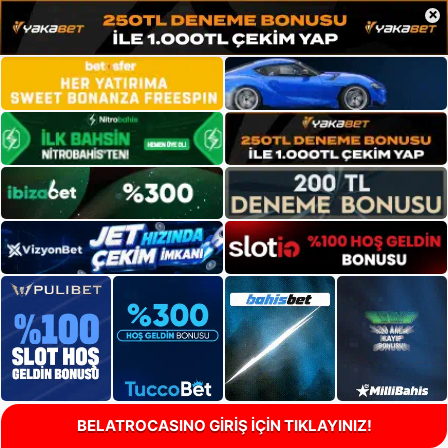
×
BELATROCASINO GİRİŞ İÇİN TIKLAYINIZ!