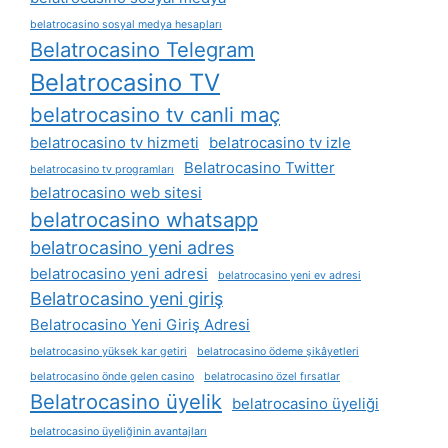
belatrocasino sosyal medya hesapları
Belatrocasino Telegram
Belatrocasino TV
belatrocasino tv canli maç
belatrocasino tv hizmeti
belatrocasino tv izle
Belatrocasino Twitter
belatrocasino tv programları
belatrocasino web sitesi
belatrocasino whatsapp
belatrocasino yeni adres
belatrocasino yeni adresi
belatrocasino yeni ev adresi
Belatrocasino yeni giriş
Belatrocasino Yeni Giriş Adresi
belatrocasino yüksek kar getiri
belatrocasino ödeme şikâyetleri
belatrocasino önde gelen casino
belatrocasino özel fırsatlar
Belatrocasino üyelik
belatrocasino üyeliği
belatrocasino üyeliğinin avantajları