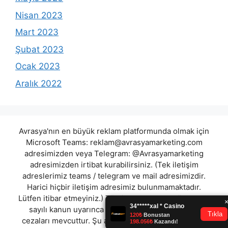
Nisan 2023
Mart 2023
Şubat 2023
Ocak 2023
Aralık 2022
Avrasya'nın en büyük reklam platformunda olmak için
Microsoft Teams:
reklam@avrasyamarketing.com
adresimizden veya Telegram: @Avrasyamarketing
adresimizden irtibat kurabilirsiniz. (Tek iletişim
adreslerimiz teams / telegram ve mail adresimizdir.
Harici hiçbir iletişim adresimiz bulunmamaktadır.
Lütfen itibar etmeyiniz.) Türkiye yasalarına göre 7258
sayılı kanun uyarınca yasa dışı bahis oynamanın
cezaları mevcuttur. Şu an bulunduğunuz site hiç bir