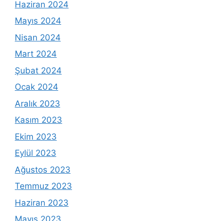
Haziran 2024
Mayıs 2024
Nisan 2024
Mart 2024
Şubat 2024
Ocak 2024
Aralık 2023
Kasım 2023
Ekim 2023
Eylül 2023
Ağustos 2023
Temmuz 2023
Haziran 2023
Mayıs 2023