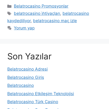
Kategoriler
Belatrocasino Promosyonlar
Etiketler
belatrocasino i̇htiyaçları
,
belatrocasino
kaydediliyor
,
belatrocasino maç izle
Yorum yap
Son Yazılar
Belatrocasino Adresi
Belatrocasino Giriş
Belatrocasino
Belatrocasino Etkileşim Teknolojisi
Belatrocasino Türk Casino