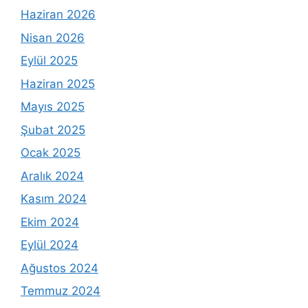
Haziran 2026
Nisan 2026
Eylül 2025
Haziran 2025
Mayıs 2025
Şubat 2025
Ocak 2025
Aralık 2024
Kasım 2024
Ekim 2024
Eylül 2024
Ağustos 2024
Temmuz 2024