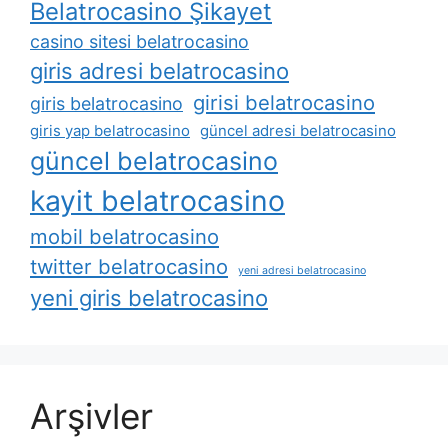
Belatrocasino Şikayet
casino sitesi belatrocasino
giris adresi belatrocasino
girisi belatrocasino
giris belatrocasino
giris yap belatrocasino
güncel adresi belatrocasino
güncel belatrocasino
kayit belatrocasino
mobil belatrocasino
twitter belatrocasino
yeni adresi belatrocasino
yeni giris belatrocasino
Arşivler