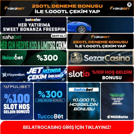
×
BELATROCASINO GİRİŞ İÇİN TIKLAYINIZ!