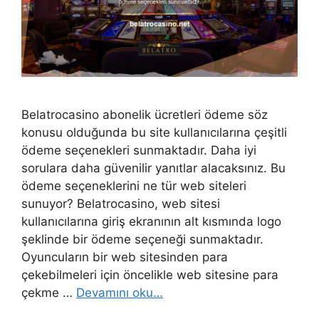
Belatrocasino abonelik ücretleri ödeme söz
konusu olduğunda bu site kullanıcılarına çeşitli
ödeme seçenekleri sunmaktadır. Daha iyi
sorulara daha güvenilir yanıtlar alacaksınız. Bu
ödeme seçeneklerini ne tür web siteleri
sunuyor? Belatrocasino, web sitesi
kullanıcılarına giriş ekranının alt kısmında logo
şeklinde bir ödeme seçeneği sunmaktadır.
Oyuncuların bir web sitesinden para
çekebilmeleri için öncelikle web sitesine para
çekme …
Devamını oku…