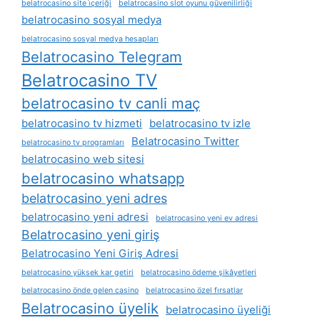
belatrocasino site i̇çeriği
belatrocasino slot oyunu güvenilirliği
belatrocasino sosyal medya
belatrocasino sosyal medya hesapları
Belatrocasino Telegram
Belatrocasino TV
belatrocasino tv canli maç
belatrocasino tv hizmeti
belatrocasino tv izle
Belatrocasino Twitter
belatrocasino tv programları
belatrocasino web sitesi
belatrocasino whatsapp
belatrocasino yeni adres
belatrocasino yeni adresi
belatrocasino yeni ev adresi
Belatrocasino yeni giriş
Belatrocasino Yeni Giriş Adresi
belatrocasino yüksek kar getiri
belatrocasino ödeme şikâyetleri
belatrocasino önde gelen casino
belatrocasino özel fırsatlar
Belatrocasino üyelik
belatrocasino üyeliği