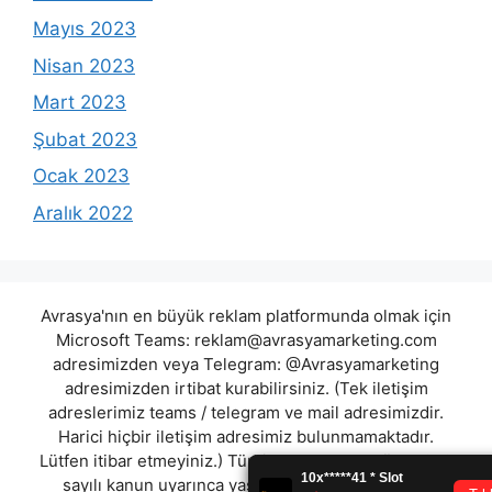
Mayıs 2023
Nisan 2023
Mart 2023
Şubat 2023
Ocak 2023
Aralık 2022
Avrasya'nın en büyük reklam platformunda olmak için
Microsoft Teams:
reklam@avrasyamarketing.com
adresimizden veya Telegram: @Avrasyamarketing
adresimizden irtibat kurabilirsiniz. (Tek iletişim
adreslerimiz teams / telegram ve mail adresimizdir.
Harici hiçbir iletişim adresimiz bulunmamaktadır.
Lütfen itibar etmeyiniz.) Türkiye yasalarına göre 7258
sayılı kanun uyarınca yasa dışı bahis oynamanın