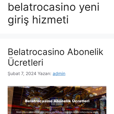
belatrocasino yeni
giriş hizmeti
Belatrocasino Abonelik
Ücretleri
Şubat 7, 2024
Yazarı:
admin