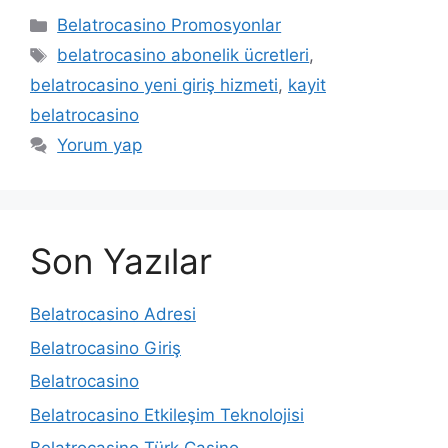
Kategoriler
Belatrocasino Promosyonlar
Etiketler
belatrocasino abonelik ücretleri
,
belatrocasino yeni giriş hizmeti
,
kayit
belatrocasino
Yorum yap
Son Yazılar
Belatrocasino Adresi
Belatrocasino Giriş
Belatrocasino
Belatrocasino Etkileşim Teknolojisi