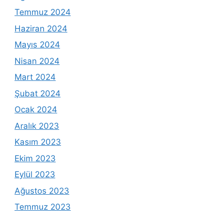
Temmuz 2024
Haziran 2024
Mayıs 2024
Nisan 2024
Mart 2024
Şubat 2024
Ocak 2024
Aralık 2023
Kasım 2023
Ekim 2023
Eylül 2023
Ağustos 2023
Temmuz 2023