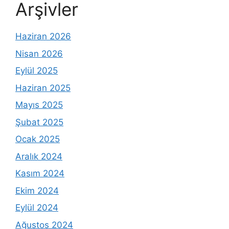
Arşivler
Haziran 2026
Nisan 2026
Eylül 2025
Haziran 2025
Mayıs 2025
Şubat 2025
Ocak 2025
Aralık 2024
Kasım 2024
Ekim 2024
Eylül 2024
Ağustos 2024