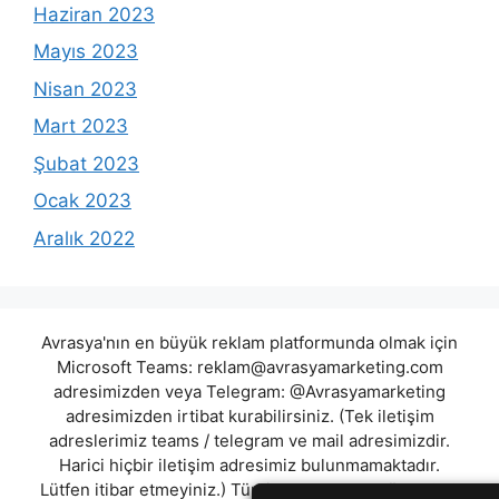
Haziran 2023
Mayıs 2023
Nisan 2023
Mart 2023
Şubat 2023
Ocak 2023
Aralık 2022
Avrasya'nın en büyük reklam platformunda olmak için
Microsoft Teams:
reklam@avrasyamarketing.com
adresimizden veya Telegram: @Avrasyamarketing
adresimizden irtibat kurabilirsiniz. (Tek iletişim
adreslerimiz teams / telegram ve mail adresimizdir.
Harici hiçbir iletişim adresimiz bulunmamaktadır.
Lütfen itibar etmeyiniz.) Türkiye yasalarına göre 7258