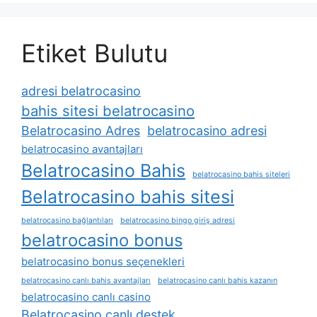
Etiket Bulutu
adresi belatrocasino
bahis sitesi belatrocasino
Belatrocasino Adres
belatrocasino adresi
belatrocasino avantajları
Belatrocasino Bahis
belatrocasino bahis siteleri
Belatrocasino bahis sitesi
belatrocasino bağlantıları
belatrocasino bingo giriş adresi
belatrocasino bonus
belatrocasino bonus seçenekleri
belatrocasino canlı bahis avantajları
belatrocasino canlı bahis kazanın
belatrocasino canlı casino
Belatrocasino canlı destek