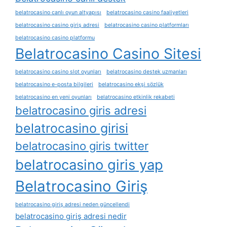
belatrocasino canlı oyun altyapısı
belatrocasino casino faaliyetleri
belatrocasino casino giriş adresi
belatrocasino casino platformları
belatrocasino casino platformu
Belatrocasino Casino Sitesi
belatrocasino casino slot oyunları
belatrocasino destek uzmanları
belatrocasino e-posta bilgileri
belatrocasino ekşi sözlük
belatrocasino en yeni oyunları
belatrocasino etkinlik rekabeti
belatrocasino giris adresi
belatrocasino girisi
belatrocasino giris twitter
belatrocasino giris yap
Belatrocasino Giriş
belatrocasino giriş adresi neden güncellendi
belatrocasino giriş adresi nedir