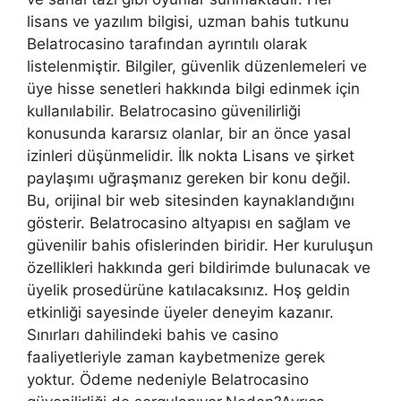
lisans ve yazılım bilgisi, uzman bahis tutkunu
Belatrocasino tarafından ayrıntılı olarak
listelenmiştir. Bilgiler, güvenlik düzenlemeleri ve
üye hisse senetleri hakkında bilgi edinmek için
kullanılabilir. Belatrocasino güvenilirliği
konusunda kararsız olanlar, bir an önce yasal
izinleri düşünmelidir. İlk nokta Lisans ve şirket
paylaşımı uğraşmanız gereken bir konu değil.
Bu, orijinal bir web sitesinden kaynaklandığını
gösterir. Belatrocasino altyapısı en sağlam ve
güvenilir bahis ofislerinden biridir. Her kuruluşun
özellikleri hakkında geri bildirimde bulunacak ve
üyelik prosedürüne katılacaksınız. Hoş geldin
etkinliği sayesinde üyeler deneyim kazanır.
Sınırları dahilindeki bahis ve casino
faaliyetleriyle zaman kaybetmenize gerek
yoktur. Ödeme nedeniyle Belatrocasino