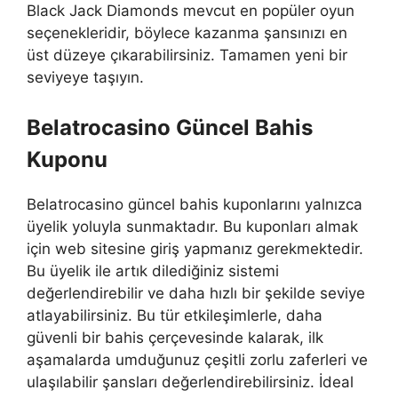
Black Jack Diamonds mevcut en popüler oyun
seçenekleridir, böylece kazanma şansınızı en
üst düzeye çıkarabilirsiniz. Tamamen yeni bir
seviyeye taşıyın.
Belatrocasino Güncel Bahis
Kuponu
Belatrocasino güncel bahis kuponlarını yalnızca
üyelik yoluyla sunmaktadır. Bu kuponları almak
için web sitesine giriş yapmanız gerekmektedir.
Bu üyelik ile artık dilediğiniz sistemi
değerlendirebilir ve daha hızlı bir şekilde seviye
atlayabilirsiniz. Bu tür etkileşimlerle, daha
güvenli bir bahis çerçevesinde kalarak, ilk
aşamalarda umduğunuz çeşitli zorlu zaferleri ve
ulaşılabilir şansları değerlendirebilirsiniz. İdeal