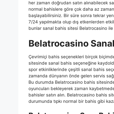
her zaman doğrudan satın alınabilecek san
normal bahislere göre çok daha az zama
başlayabilirsiniz. Bir süre sonra tekrar yen
7/24 yapılmakta olup dış etkenlerden etki
bunlar sanal bahis sitesi Belatrocasino ile 
Belatrocasino Sanal
Çevrimiçi bahis seçenekleri birçok biçimde
sitesinde sanal bahis seçeneğine kaydoldu
spor etkinliklerinde çeşitli sanal bahis se
zamanda dünyanın önde gelen servis sağlay
Bu durumda Belatrocasino bahis sitesinde
oyuncuları bekleyerek zaman kaybetmeden
bahisler satın alın. Belatrocasino bahis s
durumunda tıpkı normal bir bahis gibi kazan