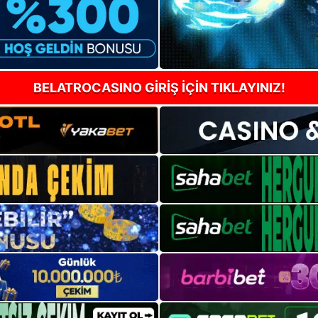
BELATROCASINO GİRİŞ İÇİN TIKLAYINIZ!