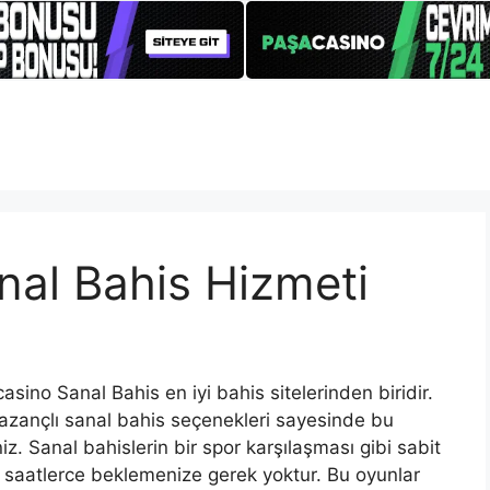
nal Bahis Hizmeti
sino Sanal Bahis en iyi bahis sitelerinden biridir.
kazançlı sanal bahis seçenekleri sayesinde bu
z. Sanal bahislerin bir spor karşılaşması gibi sabit
 saatlerce beklemenize gerek yoktur. Bu oyunlar