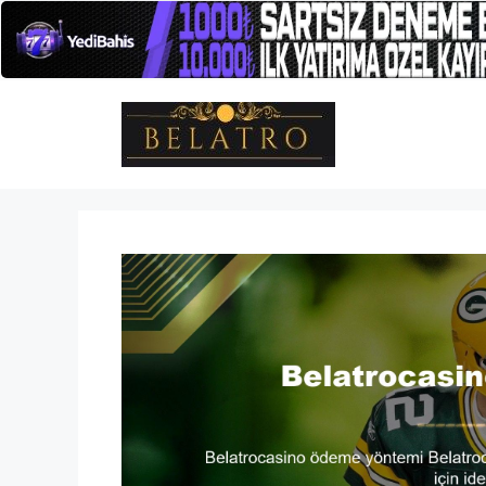
İçeriğe
atla