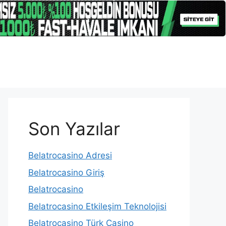
Son Yazılar
Belatrocasino Adresi
Belatrocasino Giriş
Belatrocasino
Belatrocasino Etkileşim Teknolojisi
Belatrocasino Türk Casino