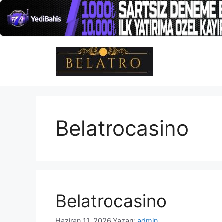
İçeriğe
atla
Belatrocasino
Belatrocasino
Haziran 11, 2026
Yazarı:
admin