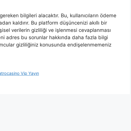
reken bilgileri alacaktır. Bu, kullanıcıların ödeme
dan kaldırır. Bu platform düşüncenizi akıllı bir
şisel verilerin gizliliği ve işlenmesi cevaplanması
ni adres bu sorunlar hakkında daha fazla bilgi
umcular gizliliğiniz konusunda endişelenmemeniz
atrocasino Vip Yayın