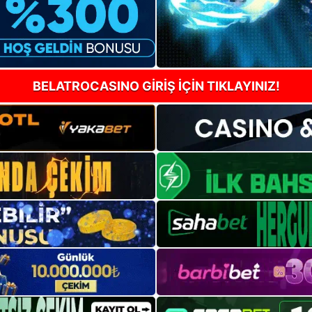
BELATROCASINO GİRİŞ İÇİN TIKLAYINIZ!