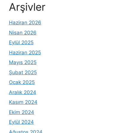
Arşivler
Haziran 2026
Nisan 2026
Eylül 2025
Haziran 2025
Mayıs 2025
Şubat 2025
Ocak 2025
Aralık 2024
Kasım 2024
Ekim 2024
Eylül 2024
Ağustos 2024