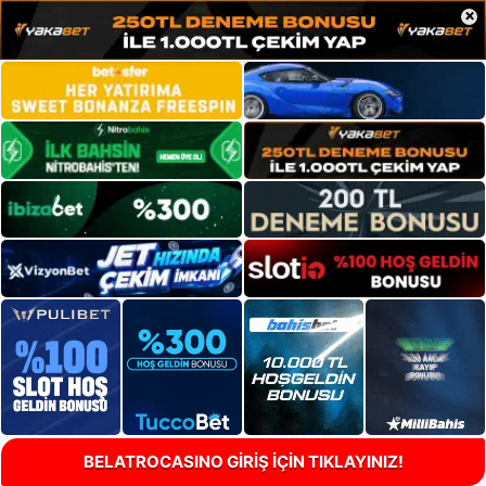
×
BELATROCASINO GİRİŞ İÇİN TIKLAYINIZ!