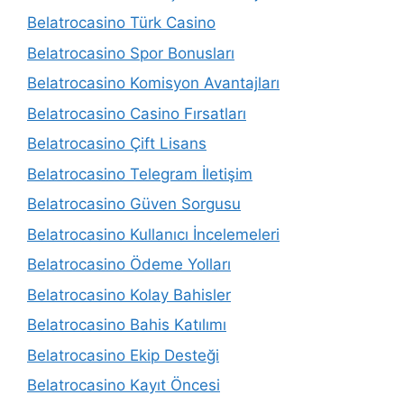
Belatrocasino Türk Casino
Belatrocasino Spor Bonusları
Belatrocasino Komisyon Avantajları
Belatrocasino Casino Fırsatları
Belatrocasino Çift Lisans
Belatrocasino Telegram İletişim
Belatrocasino Güven Sorgusu
Belatrocasino Kullanıcı İncelemeleri
Belatrocasino Ödeme Yolları
Belatrocasino Kolay Bahisler
Belatrocasino Bahis Katılımı
Belatrocasino Ekip Desteği
Belatrocasino Kayıt Öncesi