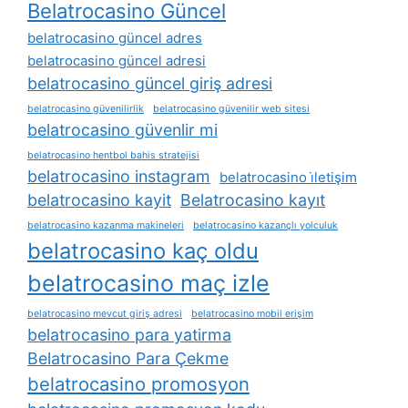
Belatrocasino Güncel
belatrocasino güncel adres
belatrocasino güncel adresi
belatrocasino güncel giriş adresi
belatrocasino güvenilirlik
belatrocasino güvenilir web sitesi
belatrocasino güvenlir mi
belatrocasino hentbol bahis stratejisi
belatrocasino instagram
belatrocasino i̇letişim
belatrocasino kayit
Belatrocasino kayıt
belatrocasino kazanma makineleri
belatrocasino kazançlı yolculuk
belatrocasino kaç oldu
belatrocasino maç izle
belatrocasino mevcut giriş adresi
belatrocasino mobil erişim
belatrocasino para yatirma
Belatrocasino Para Çekme
belatrocasino promosyon