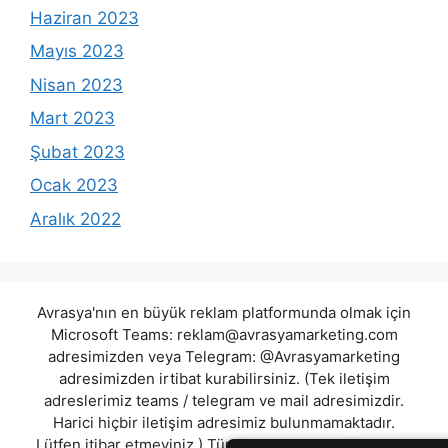
Haziran 2023
Mayıs 2023
Nisan 2023
Mart 2023
Şubat 2023
Ocak 2023
Aralık 2022
Avrasya'nın en büyük reklam platformunda olmak için
Microsoft Teams:
reklam@avrasyamarketing.com
adresimizden veya Telegram: @Avrasyamarketing
adresimizden irtibat kurabilirsiniz. (Tek iletişim
adreslerimiz teams / telegram ve mail adresimizdir.
Harici hiçbir iletişim adresimiz bulunmamaktadır.
Lütfen itibar etmeyiniz.) Türkiye yasalarına göre 7258