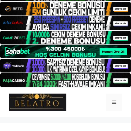
İçeriğe
atla
Menü