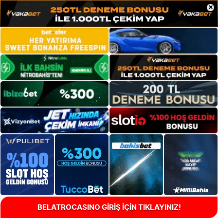
×
BELATROCASINO GİRİŞ İÇİN TIKLAYINIZ!