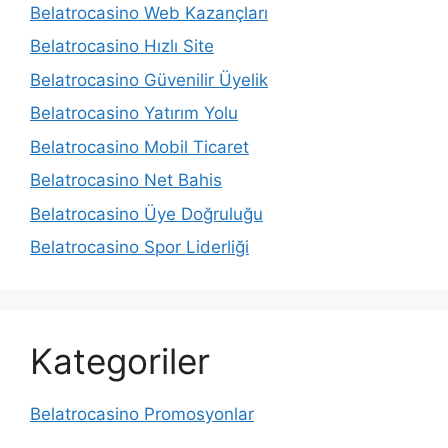
Belatrocasino Web Kazançları
Belatrocasino Hızlı Site
Belatrocasino Güvenilir Üyelik
Belatrocasino Yatırım Yolu
Belatrocasino Mobil Ticaret
Belatrocasino Net Bahis
Belatrocasino Üye Doğruluğu
Belatrocasino Spor Liderliği
Kategoriler
Belatrocasino Promosyonlar