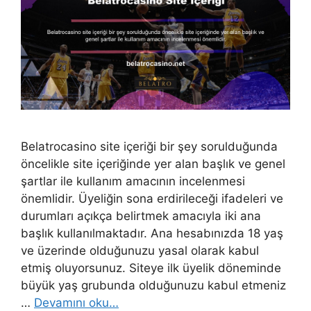
Belatrocasino site içeriği bir şey sorulduğunda
öncelikle site içeriğinde yer alan başlık ve genel
şartlar ile kullanım amacının incelenmesi
önemlidir. Üyeliğin sona erdirileceği ifadeleri ve
durumları açıkça belirtmek amacıyla iki ana
başlık kullanılmaktadır. Ana hesabınızda 18 yaş
ve üzerinde olduğunuzu yasal olarak kabul
etmiş oluyorsunuz. Siteye ilk üyelik döneminde
büyük yaş grubunda olduğunuzu kabul etmeniz
…
Devamını oku…