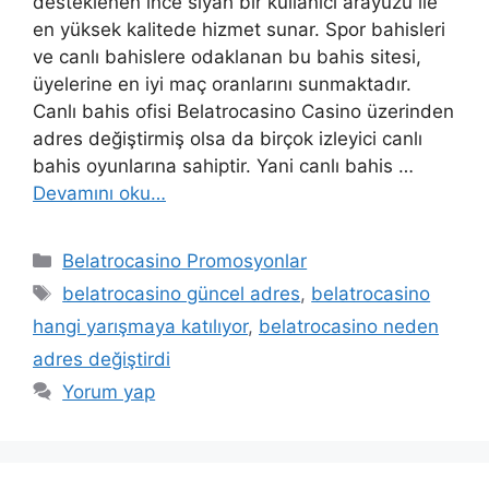
desteklenen ince siyah bir kullanıcı arayüzü ile
en yüksek kalitede hizmet sunar. Spor bahisleri
ve canlı bahislere odaklanan bu bahis sitesi,
üyelerine en iyi maç oranlarını sunmaktadır.
Canlı bahis ofisi Belatrocasino Casino üzerinden
adres değiştirmiş olsa da birçok izleyici canlı
bahis oyunlarına sahiptir. Yani canlı bahis …
Devamını oku…
Kategoriler
Belatrocasino Promosyonlar
Etiketler
belatrocasino güncel adres
,
belatrocasino
hangi yarışmaya katılıyor
,
belatrocasino neden
adres değiştirdi
Yorum yap