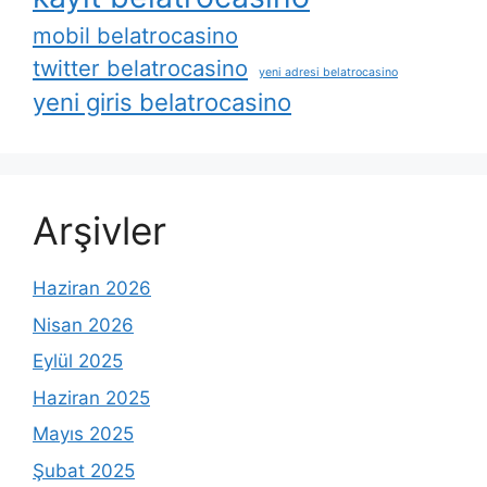
mobil belatrocasino
twitter belatrocasino
yeni adresi belatrocasino
yeni giris belatrocasino
Arşivler
Haziran 2026
Nisan 2026
Eylül 2025
Haziran 2025
Mayıs 2025
Şubat 2025