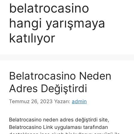
belatrocasino
hangi yarışmaya
katılıyor
Belatrocasino Neden
Adres Değiştirdi
Temmuz 26, 2023
Yazarı:
admin
Belatrocasino neden adres değiştirdi site,
Belatrocasino Link uygulaması tarafından