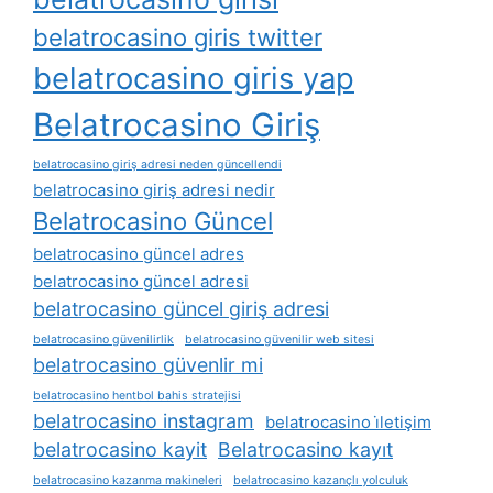
belatrocasino giris twitter
belatrocasino giris yap
Belatrocasino Giriş
belatrocasino giriş adresi neden güncellendi
belatrocasino giriş adresi nedir
Belatrocasino Güncel
belatrocasino güncel adres
belatrocasino güncel adresi
belatrocasino güncel giriş adresi
belatrocasino güvenilirlik
belatrocasino güvenilir web sitesi
belatrocasino güvenlir mi
belatrocasino hentbol bahis stratejisi
belatrocasino instagram
belatrocasino i̇letişim
belatrocasino kayit
Belatrocasino kayıt
belatrocasino kazanma makineleri
belatrocasino kazançlı yolculuk