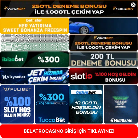
×
BELATROCASINO GİRİŞ İÇİN TIKLAYINIZ!