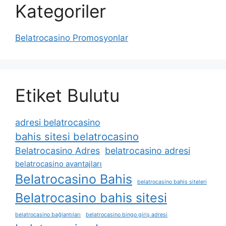
Kategoriler
Belatrocasino Promosyonlar
Etiket Bulutu
adresi belatrocasino
bahis sitesi belatrocasino
Belatrocasino Adres
belatrocasino adresi
belatrocasino avantajları
Belatrocasino Bahis
belatrocasino bahis siteleri
Belatrocasino bahis sitesi
belatrocasino bağlantıları
belatrocasino bingo giriş adresi