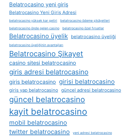
Belatrocasino yeni giriş
Belatrocasino Yeni Giriş Adresi
belatrocasino yüksek kar getiri
belatrocasino ödeme şikâyetleri
belatrocasino önde gelen casino
belatrocasino özel fırsatlar
Belatrocasino üyelik
belatrocasino üyeliği
belatrocasino üyeliğinin avantajları
Belatrocasino Şikayet
casino sitesi belatrocasino
giris adresi belatrocasino
girisi belatrocasino
giris belatrocasino
giris yap belatrocasino
güncel adresi belatrocasino
güncel belatrocasino
kayit belatrocasino
mobil belatrocasino
twitter belatrocasino
yeni adresi belatrocasino