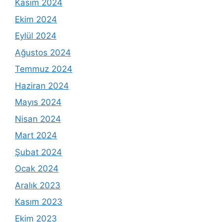
Kasım 2024
Ekim 2024
Eylül 2024
Ağustos 2024
Temmuz 2024
Haziran 2024
Mayıs 2024
Nisan 2024
Mart 2024
Şubat 2024
Ocak 2024
Aralık 2023
Kasım 2023
Ekim 2023