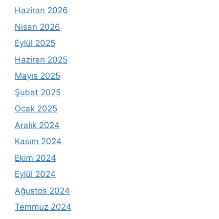
Haziran 2026
Nisan 2026
Eylül 2025
Haziran 2025
Mayıs 2025
Şubat 2025
Ocak 2025
Aralık 2024
Kasım 2024
Ekim 2024
Eylül 2024
Ağustos 2024
Temmuz 2024