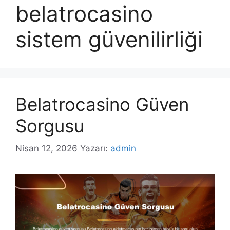
belatrocasino
sistem güvenilirliği
Belatrocasino Güven
Sorgusu
Nisan 12, 2026
Yazarı:
admin