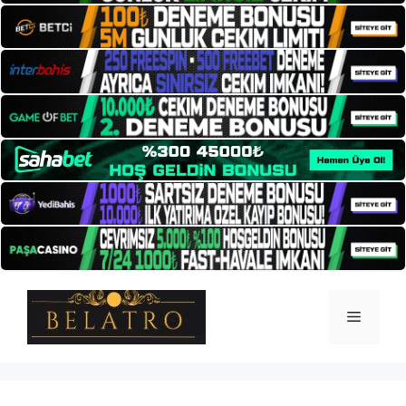
İçeriğe
atla
Menü