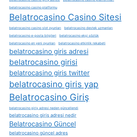
belatrocasino casino platformu
Belatrocasino Casino Sitesi
belatrocasino casino slot oyunları
belatrocasino destek uzmanları
belatrocasino e-posta bilgileri
belatrocasino ekşi sözlük
belatrocasino en yeni oyunları
belatrocasino etkinlik rekabeti
belatrocasino giris adresi
belatrocasino girisi
belatrocasino giris twitter
belatrocasino giris yap
Belatrocasino Giriş
belatrocasino giriş adresi neden güncellendi
belatrocasino giriş adresi nedir
Belatrocasino Güncel
belatrocasino güncel adres