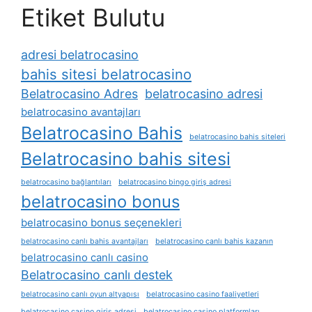
Etiket Bulutu
adresi belatrocasino
bahis sitesi belatrocasino
Belatrocasino Adres
belatrocasino adresi
belatrocasino avantajları
Belatrocasino Bahis
belatrocasino bahis siteleri
Belatrocasino bahis sitesi
belatrocasino bağlantıları
belatrocasino bingo giriş adresi
belatrocasino bonus
belatrocasino bonus seçenekleri
belatrocasino canlı bahis avantajları
belatrocasino canlı bahis kazanın
belatrocasino canlı casino
Belatrocasino canlı destek
belatrocasino canlı oyun altyapısı
belatrocasino casino faaliyetleri
belatrocasino casino giriş adresi
belatrocasino casino platformları