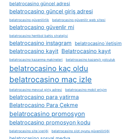
belatrocasino güncel adresi
belatrocasino güncel giriş adresi
belatrocasino güvenilirlik
belatrocasino güvenilir web sitesi
belatrocasino güvenlir mi
belatrocasino hentbol bahis stratejisi
belatrocasino instagram
belatrocasino i̇letişim
belatrocasino kayit
Belatrocasino kayıt
belatrocasino kazanma makineleri
belatrocasino kazançlı yolculuk
belatrocasino kaç oldu
belatrocasino maç izle
belatrocasino mevcut giriş adresi
belatrocasino mobil erişim
belatrocasino para yatirma
Belatrocasino Para Çekme
belatrocasino promosyon
belatrocasino promosyon kodu
belatrocasino site i̇çeriği
belatrocasino slot oyunu güvenilirliği
belatrocasino sosyal medya