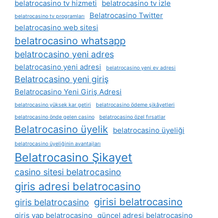
belatrocasino tv hizmeti
belatrocasino tv izle
Belatrocasino Twitter
belatrocasino tv programları
belatrocasino web sitesi
belatrocasino whatsapp
belatrocasino yeni adres
belatrocasino yeni adresi
belatrocasino yeni ev adresi
Belatrocasino yeni giriş
Belatrocasino Yeni Giriş Adresi
belatrocasino yüksek kar getiri
belatrocasino ödeme şikâyetleri
belatrocasino önde gelen casino
belatrocasino özel fırsatlar
Belatrocasino üyelik
belatrocasino üyeliği
belatrocasino üyeliğinin avantajları
Belatrocasino Şikayet
casino sitesi belatrocasino
giris adresi belatrocasino
girisi belatrocasino
giris belatrocasino
giris yap belatrocasino
güncel adresi belatrocasino