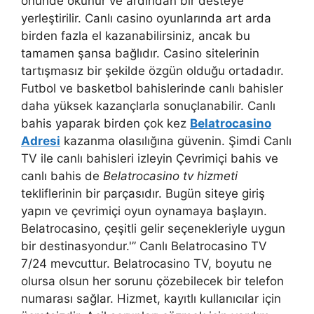
önünde okunur ve ardından bir desteye
yerleştirilir. Canlı casino oyunlarında art arda
birden fazla el kazanabilirsiniz, ancak bu
tamamen şansa bağlıdır. Casino sitelerinin
tartışmasız bir şekilde özgün olduğu ortadadır.
Futbol ve basketbol bahislerinde canlı bahisler
daha yüksek kazançlarla sonuçlanabilir. Canlı
bahis yaparak birden çok kez
Belatrocasino
Adresi
kazanma olasılığına güvenin. Şimdi Canlı
TV ile canlı bahisleri izleyin Çevrimiçi bahis ve
canlı bahis de
Belatrocasino tv hizmeti
tekliflerinin bir parçasıdır. Bugün siteye giriş
yapın ve çevrimiçi oyun oynamaya başlayın.
Belatrocasino, çeşitli gelir seçenekleriyle uygun
bir destinasyondur.'” Canlı Belatrocasino TV
7/24 mevcuttur. Belatrocasino TV, boyutu ne
olursa olsun her sorunu çözebilecek bir telefon
numarası sağlar. Hizmet, kayıtlı kullanıcılar için