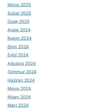
Mayıs 2025
Şubat 2025
Ocak 2025
Aralık 2024
Kasım 2024
Ekim 2024
Eylül 2024
Ağustos 2024
Temmuz 2024
Haziran 2024
Mayıs 2024
Nisan 2024
Mart 2024