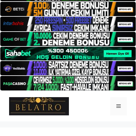
İçeriğe
atla
Menü