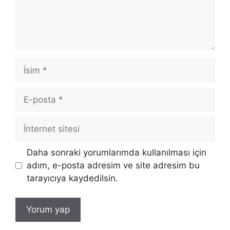
İsim
E-
posta
İnternet
sitesi
Daha sonraki yorumlarımda kullanılması için
adım, e-posta adresim ve site adresim bu
tarayıcıya kaydedilsin.