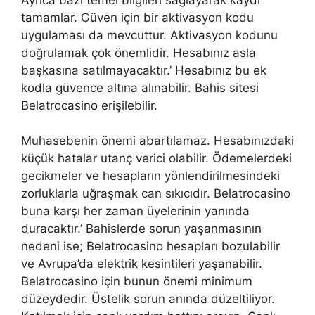
tamamlar. Güven için bir aktivasyon kodu
uygulaması da mevcuttur. Aktivasyon kodunu
doğrulamak çok önemlidir. Hesabınız asla
başkasına satılmayacaktır.’ Hesabınız bu ek
kodla güvence altına alınabilir. Bahis sitesi
Belatrocasino erişilebilir.
Muhasebenin önemi abartılamaz. Hesabınızdaki
küçük hatalar utanç verici olabilir. Ödemelerdeki
gecikmeler ve hesapların yönlendirilmesindeki
zorluklarla uğraşmak can sıkıcıdır. Belatrocasino
buna karşı her zaman üyelerinin yanında
duracaktır.’ Bahislerde sorun yaşanmasının
nedeni ise; Belatrocasino hesapları bozulabilir
ve Avrupa’da elektrik kesintileri yaşanabilir.
Belatrocasino için bunun önemi minimum
düzeydedir. Üstelik sorun anında düzeltiliyor.