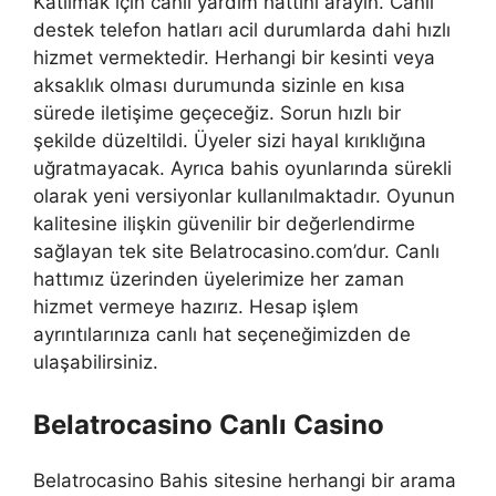
Katılmak için canlı yardım hattını arayın. Canlı
destek telefon hatları acil durumlarda dahi hızlı
hizmet vermektedir. Herhangi bir kesinti veya
aksaklık olması durumunda sizinle en kısa
sürede iletişime geçeceğiz. Sorun hızlı bir
şekilde düzeltildi. Üyeler sizi hayal kırıklığına
uğratmayacak. Ayrıca bahis oyunlarında sürekli
olarak yeni versiyonlar kullanılmaktadır. Oyunun
kalitesine ilişkin güvenilir bir değerlendirme
sağlayan tek site Belatrocasino.com’dur. Canlı
hattımız üzerinden üyelerimize her zaman
hizmet vermeye hazırız. Hesap işlem
ayrıntılarınıza canlı hat seçeneğimizden de
ulaşabilirsiniz.
Belatrocasino Canlı Casino
Belatrocasino Bahis sitesine herhangi bir arama