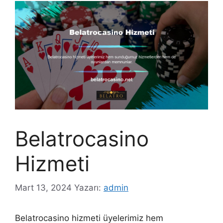
Belatrocasino
Hizmeti
Mart 13, 2024
Yazarı:
admin
Belatrocasino hizmeti üyelerimiz hem