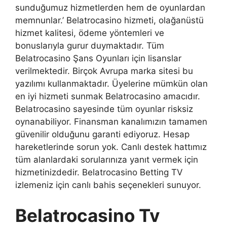
sunduğumuz hizmetlerden hem de oyunlardan
memnunlar.’ Belatrocasino hizmeti, olağanüstü
hizmet kalitesi, ödeme yöntemleri ve
bonuslarıyla gurur duymaktadır. Tüm
Belatrocasino Şans Oyunları için lisanslar
verilmektedir. Birçok Avrupa marka sitesi bu
yazılımı kullanmaktadır. Üyelerine mümkün olan
en iyi hizmeti sunmak Belatrocasino amacıdır.
Belatrocasino sayesinde tüm oyunlar risksiz
oynanabiliyor. Finansman kanalımızın tamamen
güvenilir olduğunu garanti ediyoruz. Hesap
hareketlerinde sorun yok. Canlı destek hattımız
tüm alanlardaki sorularınıza yanıt vermek için
hizmetinizdedir. Belatrocasino Betting TV
izlemeniz için canlı bahis seçenekleri sunuyor.
Belatrocasino Tv