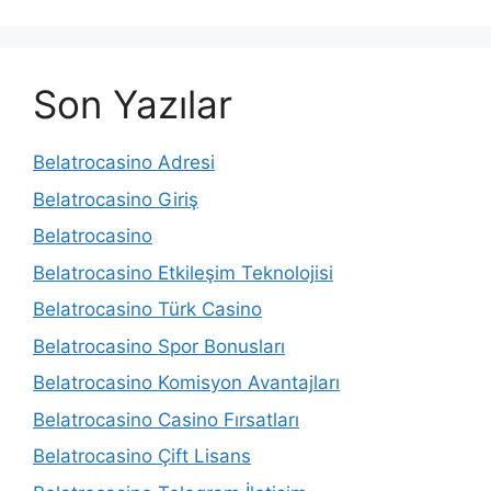
Son Yazılar
Belatrocasino Adresi
Belatrocasino Giriş
Belatrocasino
Belatrocasino Etkileşim Teknolojisi
Belatrocasino Türk Casino
Belatrocasino Spor Bonusları
Belatrocasino Komisyon Avantajları
Belatrocasino Casino Fırsatları
Belatrocasino Çift Lisans